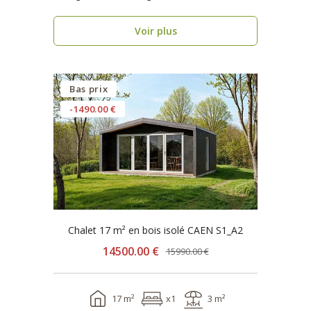
seulement 1 se..
Voir plus
Bas prix
-1490.00 €
Chalet 17 m² en bois isolé CAEN S1_A2
14500.00 €
15990.00 €
17 m²
x1
3 m²