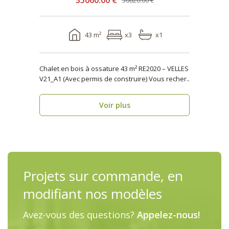
35060.00 €
36820.00 €
43 m²
x3
x1
Chalet en bois à ossature 43 m² RE2020 – VELLES
V21_A1 (Avec permis de construire) Vous recher..
Voir plus
Projets sur commande, en
modifiant nos modèles
Avez-vous des questions?
Appelez-nous!