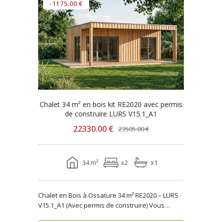
-1175.00 €
Chalet 34 m² en bois kit RE2020 avec permis
de construire LURS V15.1_A1
22330.00 €
23505.00 €
34 m²
x2
x1
Chalet en Bois à Ossature 34 m² RE2020 – LURS
V15.1_A1 (Avec permis de construire) Vous
recher..