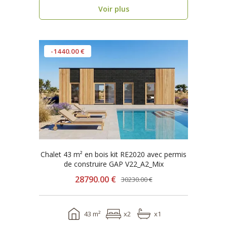
Voir plus
-1440.00 €
Chalet 43 m² en bois kit RE2020 avec permis
de construire GAP V22_A2_Mix
28790.00 €
30230.00 €
43 m²
x2
x1