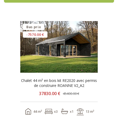
Bas prix
-7570.00 €
Chalet 44 m² en bois kit RE2020 avec permis
de construire ROANNE V2_A2
37830.00 €
45400.00 €
44 m²
x3
x1
13 m²