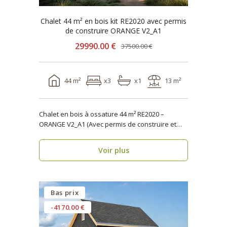
Chalet 44 m² en bois kit RE2020 avec permis
de construire ORANGE V2_A1
29990.00 €
37500.00 €
44 m²
x3
x1
13 m²
Chalet en bois à ossature 44 m² RE2020 –
ORANGE V2_A1 (Avec permis de construire et
terrasse) ..
Voir plus
Bas prix
-4170.00 €