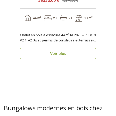
39330.00 €
43270.00 €
44 m²
x3
x1
13 m²
Chalet en bois à ossature 44 m² RE2020 – REDON
V2.1_A2 (Avec permis de construire et terrasse) ..
Voir plus
Bungalows modernes en bois chez