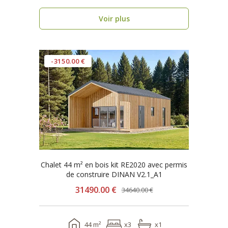
recherchez..
Voir plus
-3150.00 €
Chalet 44 m² en bois kit RE2020 avec permis
de construire DINAN V2.1_A1
31490.00 €
34640.00 €
44 m²
x3
x1