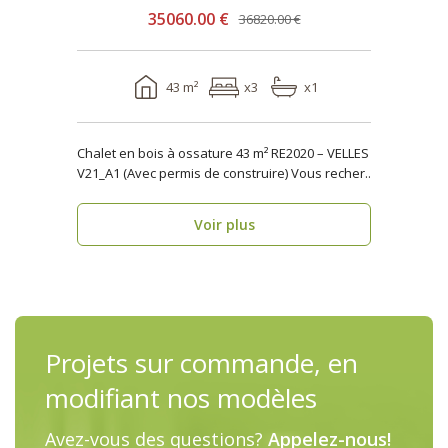
35060.00 €
36820.00 €
43 m²
x3
x1
Chalet en bois à ossature 43 m² RE2020 – VELLES
V21_A1 (Avec permis de construire) Vous recher..
Voir plus
Projets sur commande, en
modifiant nos modèles
Avez-vous des questions?
Appelez-nous!