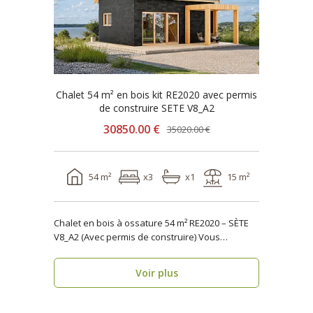
Chalet 54 m² en bois kit RE2020 avec permis
de construire SETE V8_A2
30850.00 €
35020.00 €
54 m²
x3
x1
15 m²
Chalet en bois à ossature 54 m² RE2020 – SÈTE
V8_A2 (Avec permis de construire) Vous
recherche..
Voir plus