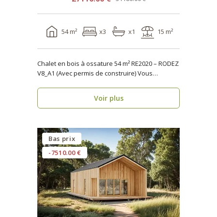
54 m²
x3
x1
15 m²
Chalet en bois à ossature 54 m² RE2020 – RODEZ
V8_A1 (Avec permis de construire) Vous
recherch..
Voir plus
Bas prix
-7510.00 €