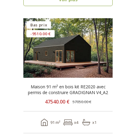
Bas prix
-9510.00 €
Maison 91 m² en bois kit RE2020 avec
permis de construire GRADIGNAN V4_A2
47540.00 €
57050.00 €
91 m²
x4
x1