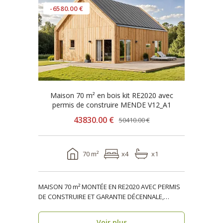
-6580.00 €
Maison 70 m² en bois kit RE2020 avec
permis de construire MENDE V12_A1
43830.00 €
50410.00 €
70 m²
x4
x1
MAISON 70 m² MONTÉE EN RE2020 AVEC PERMIS
DE CONSTRUIRE ET GARANTIE DÉCENNALE,
ossature bois, réside..
Voir plus