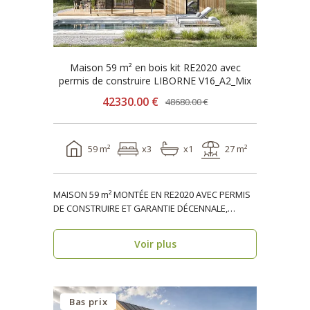
Maison 59 m² en bois kit RE2020 avec
permis de construire LIBORNE V16_A2_Mix
42330.00 €
48680.00 €
59 m²
x3
x1
27 m²
MAISON 59 m² MONTÉE EN RE2020 AVEC PERMIS
DE CONSTRUIRE ET GARANTIE DÉCENNALE,
ossature bois, réside..
Voir plus
Bas prix