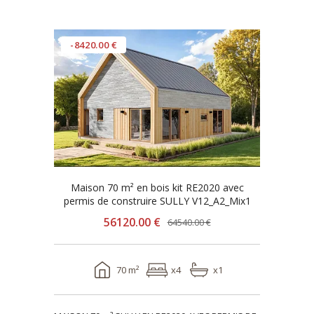
-8420.00 €
Maison 70 m² en bois kit RE2020 avec
permis de construire SULLY V12_A2_Mix1
56120.00 €
64540.00 €
70 m²
x4
x1