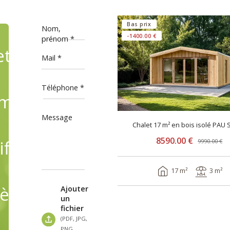
Bas prix
Nom,
-1400.00 €
prénom
ets
Mail
Téléphone
mande,
Message
Chalet 17 m² en bois isolé PAU 
8590.00 €
fiant
9990.00 €
17 m²
3 m²
èles
Ajouter
un
fichier
(PDF, JPG,
PNG,