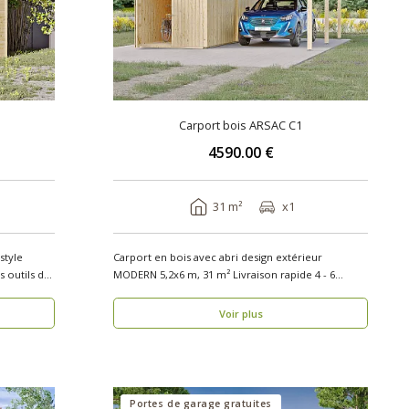
1
Carport bois ARSAC C1
4590.00 €
31 m²
x1
style
Carport en bois avec abri design extérieur
s outils de
MODERN 5,2x6 m, 31 m² Livraison rapide 4 - 6
semaines Aut..
Voir plus
Portes de garage gratuites