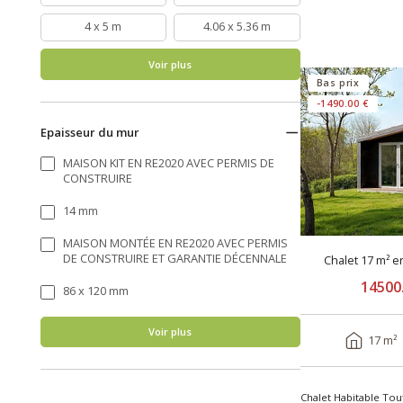
4 x 5 m
4.06 x 5.36 m
Voir plus
Bas prix
-1490.00 €
Epaisseur du mur
MAISON KIT EN RE2020 AVEC PERMIS DE
CONSTRUIRE
14 mm
MAISON MONTÉE EN RE2020 AVEC PERMIS
DE CONSTRUIRE ET GARANTIE DÉCENNALE
Chalet 17 m² e
14500
86 x 120 mm
Voir plus
17 m²
Chalet Habitable Tou