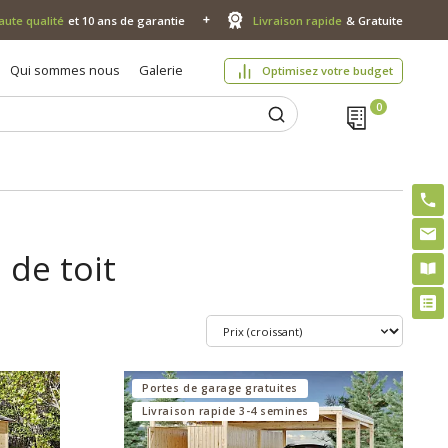
aute qualité
et 10 ans de garantie
Livraison rapide
& Gratuite
Qui sommes nous
Galerie
Optimisez votre budget
 de toit
Portes de garage gratuites
Livraison rapide 3-4 semines