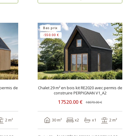
Bas prix
-550.00 €
 permis de
Chalet 29 m² en bois kit RE2020 avec permis de
construire PERPIGNAN V1_A2
17520.00 €
18070.00 €
2 m²
30 m²
x2
x1
2 m²