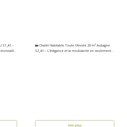
U S1_A1 –
🏡 Chalet Habitable Toute l’Année 20 m² Aubagne
ctionnalité
S2_A1 – L’élégance et la modularité en seulement 1
se..
Voir plus