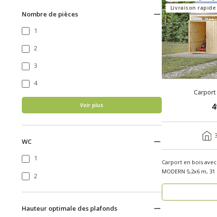
Livraison rapide
Nombre de pièces
1
2
3
4
Carport
Voir plus
4
WC
1
Carport en bois avec
MODERN 5,2x6 m, 31 m
2
semaines Aut..
Hauteur optimale des plafonds