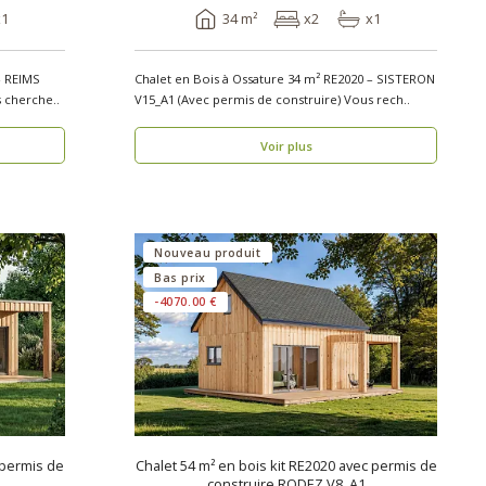
x1
34 m²
x2
x1
– REIMS
Chalet en Bois à Ossature 34 m² RE2020 – SISTERON
rmis de construire) Vous cherche..
V15_A1 (Avec permis de construire) Vous rech..
Voir plus
Nouveau produit
Bas prix
-4070.00 €
 permis de
Chalet 54 m² en bois kit RE2020 avec permis de
construire RODEZ V8_A1