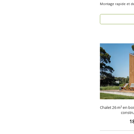
Montage rapide et des
rech..
Chalet 26 m² en bo
constru
1