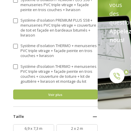
vous
menuiseries PVC triple vitrage + façade
peinte en trois couches + livraison
des
Système d'isolation PREMIUM PLUS S58 +
questio
menuiseries PVC triple vitrage + couverture
Appelez
de toit et façade en bardeaux bitumés +
livraison
nous!
Système d'isolation THERMO + menuiseries
PVC triple vitrage + façade peinte en trois
couches + livraison
Système d’isolation THERMO + menuiseries
PVC triple vitrage + façade peinte en trois
couches + couverture de toiture + kit de
gouttière + livraison et montage du kit
Voir plus
Taille
6,9 x 7,3 m
2 x 2 m