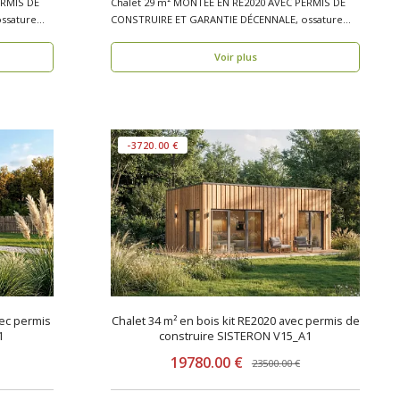
ERMIS DE
Chalet 29 m² MONTÉE EN RE2020 AVEC PERMIS DE
ssature
CONSTRUIRE ET GARANTIE DÉCENNALE, ossature
bois PERPIGN..
Voir plus
-3720.00 €
vec permis
Chalet 34 m² en bois kit RE2020 avec permis de
1
construire SISTERON V15_A1
19780.00 €
23500.00 €