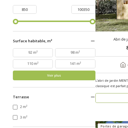
Abri de 
Surface habitable, m²
92 m²
98 m²
110 m²
141 m²
Voir plus
L'abri de jardin MENT
classique est parfait
j..
Terrasse
2 m²
3 m²
Portes de garage