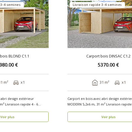
 3-4 semines
Livraison rapide 3-4 semines
 bois BLOND C1.1
Carport bois DINSAC C1.2
980.00 €
5370.00 €
31 m²
x1
31 m²
x1
 abri design extérieur
Carport en bois avec abri design extérie
² Livraison rapide 4 - 6
MODERN 5,2x6 m, 31 m² Livraison rapide 
semaines Aut..
Voir plus
Voir plus