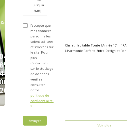
jusqu'à
5MB)
ns?
J'accepte que
-
mes données
personnelles
soient utilisées
Chalet Habitable Toute l’Année 17 m² PA
et stockées sur
L’Harmonie Parfaite Entre Design et Fon
le site. Pour
04
..
plus
85
d'information
sur le stockage
44
de données
00
veuillez
consulter
20
notre
politique de
confidentialité.
*
Envoyer
Voir plus