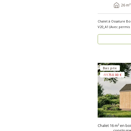
26 m²
Chalet à Ossature Bo
V20_A1 (Avec permis de 
cherchez..
Bas prix
-11750.00 €
Chalet 16 m² en bo
construir