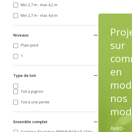
Min 2,7 m - max 4,2 m
Min 2,7 m - max 4,6 m
Proj
Niveaux
sur
Plain-pied
com
1
en
Type de toit
modi
Toit à pignon
nos
Toit à une pente
mod
Ensemble complet
Avez-
Système d'isolation PREMIUM PLUS S58 +