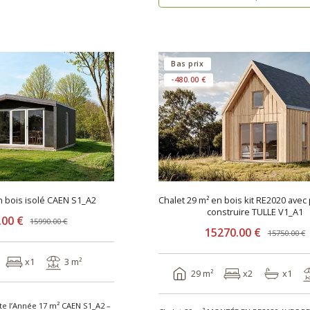
Bas prix
-480.00 €
n bois isolé CAEN S1_A2
Chalet 29 m² en bois kit RE2020 avec
construire TULLE V1_A1
.00 €
15990.00 €
15270.00 €
15750.00 €
x1
3 m²
29 m²
x2
x1
te l’Année 17 m² CAEN S1_A2 –