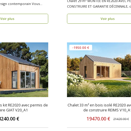
Chalet 29 m² MONTÉE EN RE2020 AVEC P
ign contemporain Vous
CONSTRUIRE ET GARANTIE DÉCENNALE, o
bois TULLE V..
Voir plus
Voir plus
-1950.00 €
is kit RE2020 avec permis de
Chalet 33 m² en bois isolé RE2020 a
ire GIAT V20_A1
de construire REIMS V10_A
8240.00 €
19470.00 €
21420.00 €