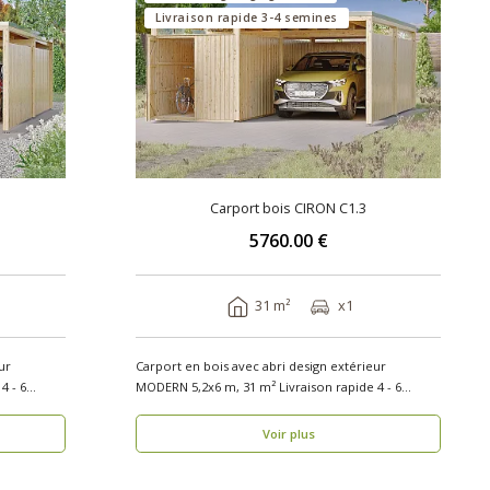
Livraison rapide 3-4 semines
Carport bois CIRON C1.3
5760.00 €
31 m²
x1
ur
Carport en bois avec abri design extérieur
4 - 6
MODERN 5,2x6 m, 31 m² Livraison rapide 4 - 6
semaines Aut..
Voir plus