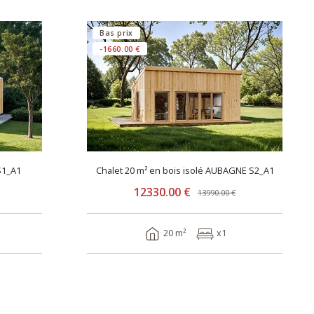
Bas prix
-1660.00 €
S1_A1
Chalet 20 m² en bois isolé AUBAGNE S2_A1
12330.00 €
13990.00 €
20 m²
x1