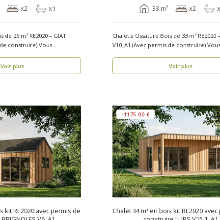
x2
x1
33 m²
x2
is de 26 m² RE2020 – GIAT
Chalet à Ossature Bois de 33 m² RE2020 
construire) Vous
V10_A1 (Avec pe
Voir plus
Voir plus
-1175.00 €
is kit RE2020 avec permis de
Chalet 34 m² en bois kit RE2020 avec
e BRIGNOLES V6_A1
construire LURS V15.1_A1