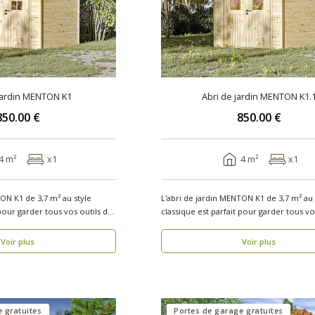
jardin MENTON K1
Abri de jardin MENTON K1.
850.00 €
850.00 €
4 m²
x1
4 m²
x1
ON K1 de 3,7 m² au style
L'abri de jardin MENTON K1 de 3,7 m² au 
 pour garder tous vos outils de
classique est parfait pour garder tous vo
j..
Voir plus
Voir plus
 gratuites
Portes de garage gratuites