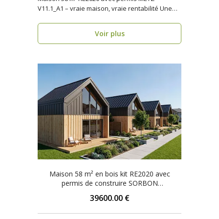
V11.1_A1 – vraie maison, vraie rentabilité Une
maison oss..
Voir plus
Maison 58 m² en bois kit RE2020 avec
permis de construire SORBON
V11.1_A1_Mix2_ROI
39600.00 €