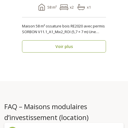
58 m²
x2
x1
Maison 58 m² ossature bois RE2020 avec permis
SORBON V11.1_A1_Mix2_ROI (5,7 × 7 m) Une
maison ..
Voir plus
FAQ – Maisons modulaires
d’investissement (location)