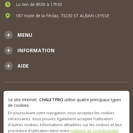
Lu Ven de 8h30 à 17h30
187 route de la Féclaz, 73230 ST ALBAN LEYSSE
MENU
INFORMATION
AIDE
Le site internet
CHALETPRO
utilise quatre principaux types
de cookies.
En poursuivant votre navigation, vous acceptez les cookies
nécessaires. Vous pouvez également accepter l'utilisation
d'autres cookies. Informations détaillées sur les cookies et leur
procédure d'utilisation dans notre
politique de confidentialité
.