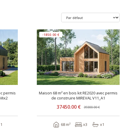
-1850.00 €
ec permis
Maison 68 m² en bois kit RE2020 avec permis
Mix2
de construire MIREVAL V11_A1
37450.00 €
39300.00 €
x1
68 m²
x3
x1