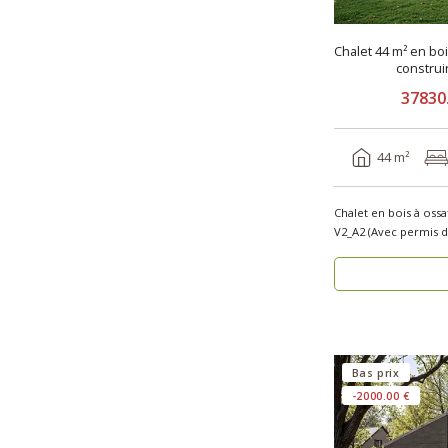
Chalet 44 m² en bo
constru
37830
44 m²
Chalet en bois à oss
Bas prix
-2000.00 €