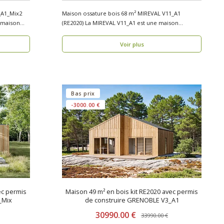
_A1_Mix2
Maison ossature bois 68 m² MIREVAL V11_A1
(RE2020) La MIREVAL V11_A1 est une maison
ossature b..
Voir plus
Bas prix
-3000.00 €
ec permis
Maison 49 m² en bois kit RE2020 avec permis
_Mix
de construire GRENOBLE V3_A1
30990.00 €
33990.00 €