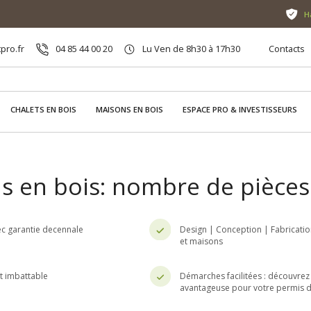
H
pro.fr
04 85 44 00 20
Lu Ven de 8h30 à 17h30
Contacts
CHALETS EN BOIS
MAISONS EN BOIS
ESPACE PRO & INVESTISSEURS
s en bois: nombre de pièces
c garantie decennale
Design | Conception | Fabricatio
et maisons
nt imbattable
Démarches facilitées : découvrez 
avantageuse pour votre permis d