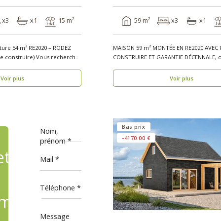
x3
x1
15 m²
59 m²
x3
x1
ature 54 m² RE2020 – RODEZ
MAISON 59 m² MONTÉE EN RE2020 AVEC 
V8_A1 (Avec permis de construire) Vous recherch..
CONSTRUIRE ET GARANTIE DÉCENNALE, o
bois, réside..
Voir plus
Voir plus
Bas prix
Nom,
-4170.00 €
prénom
ets
Mail
Téléphone
mande,
Message