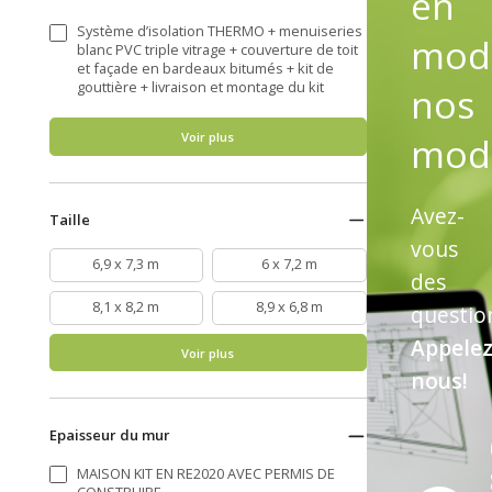
en
Système d’isolation THERMO + menuiseries
modi
blanc PVC triple vitrage + couverture de toit
et façade en bardeaux bitumés + kit de
gouttière + livraison et montage du kit
nos
mod
Voir plus
Avez-
Taille
vous
6,9 x 7,3 m
6 x 7,2 m
des
8,1 x 8,2 m
8,9 x 6,8 m
questio
Appelez
Voir plus
nous!
Epaisseur du mur
MAISON KIT EN RE2020 AVEC PERMIS DE
CONSTRUIRE