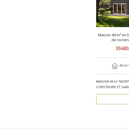
Maison 49 m² en b
de constr
35680
49 m²
MAISON 49 m² MONTÉ
CONSTRUIRE ET GARA
bois, réside..