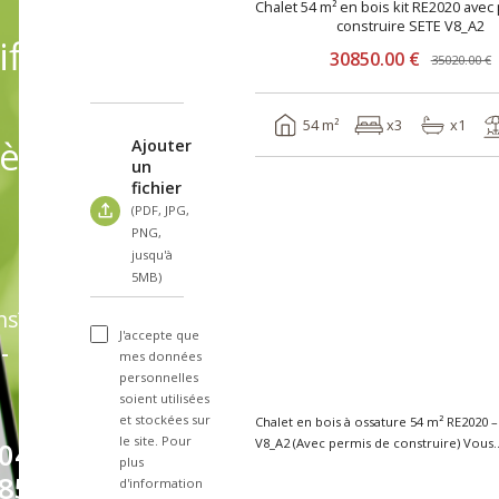
Chalet 54 m² en bois kit RE2020 avec
construire SETE V8_A2
fiant
30850.00 €
35020.00 €
54 m²
x3
x1
èles
Ajouter
un
fichier
(PDF, JPG,
PNG,
jusqu'à
5MB)
ns?
J'accepte que
-
mes données
personnelles
soient utilisées
et stockées sur
Chalet en bois à ossature 54 m² RE2020 
le site. Pour
V8_A2 (Avec permis de construire) Vous
04
plus
recherche..
85
d'information