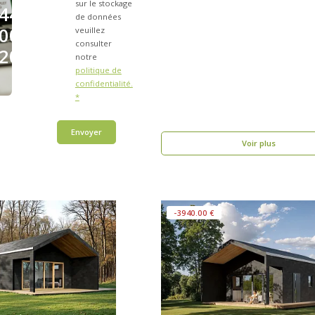
sur le stockage
44
de données
00
veuillez
consulter
20
notre
politique de
confidentialité.
*
Envoyer
Voir plus
-3940.00 €