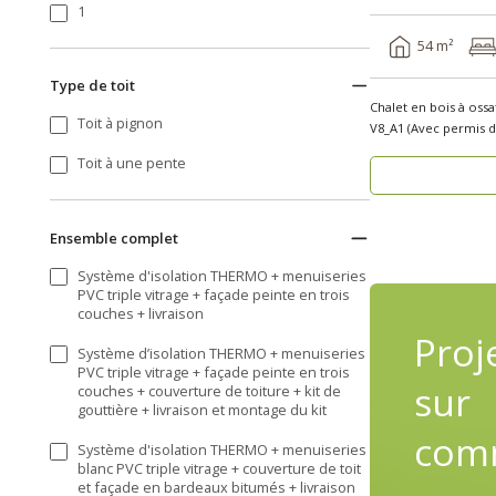
1
54 m²
Type de toit
Chalet en bois à oss
Toit à pignon
Toit à une pente
Ensemble complet
Système d'isolation THERMO + menuiseries
PVC triple vitrage + façade peinte en trois
couches + livraison
Proj
Système d’isolation THERMO + menuiseries
PVC triple vitrage + façade peinte en trois
sur
couches + couverture de toiture + kit de
gouttière + livraison et montage du kit
com
Système d'isolation THERMO + menuiseries
blanc PVC triple vitrage + couverture de toit
et façade en bardeaux bitumés + livraison