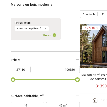
Maisons en bois moderne
Spectacle
Filtres actifs
-1570.00 €
Nombre de pièces: 3
Effacer
Prix, €
Maison 56 m² en b
de constru
31390
Surface habitable, m²
56 m²
44 m²
49 m²