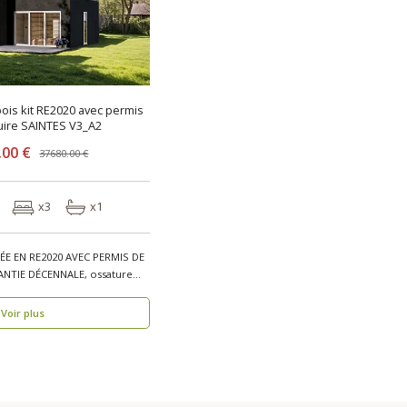
ois kit RE2020 avec permis
uire SAINTES V3_A2
.00 €
37680.00 €
x3
x1
E EN RE2020 AVEC PERMIS DE
NTIE DÉCENNALE, ossature
Voir plus