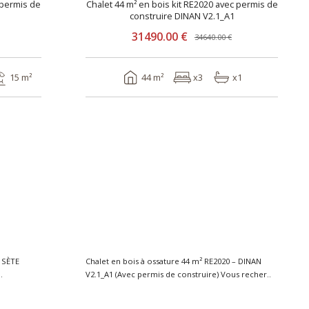
 permis de
Chalet 44 m² en bois kit RE2020 avec permis de
construire DINAN V2.1_A1
31490.00 €
34640.00 €
15 m²
44 m²
x3
x1
– SÈTE
Chalet en bois à ossature 44 m² RE2020 – DINAN
V2.1_A1 (Avec permis de construire) Vous recher..