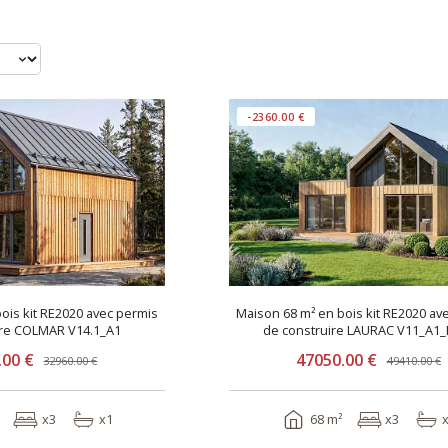
-2360.00 €
ois kit RE2020 avec permis
Maison 68 m² en bois kit RE2020 av
ire COLMAR V14.1_A1
de construire LAURAC V11_A1_
.00 €
47050.00 €
32960.00 €
49410.00 €
x3
x1
68 m²
x3