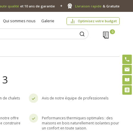
aute qualité
et 10 ans de garantie
Livraison rapide
& Gratuite
Qui sommes nous
Galerie
Optimisez votre budget
 3
n de chalets
Avis de notre équipe de professionnels
notre offre
Performances thermiques optimales : des
e construire
maisons en bois naturellement isolantes pour
un confort en toute saison.