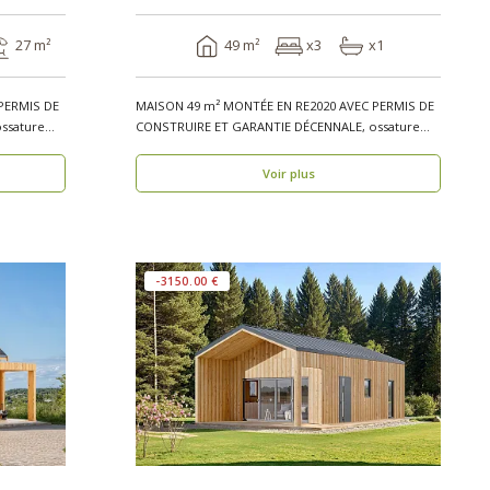
27 m²
49 m²
x3
x1
PERMIS DE
MAISON 49 m² MONTÉE EN RE2020 AVEC PERMIS DE
ssature
CONSTRUIRE ET GARANTIE DÉCENNALE, ossature
bois, réside..
Voir plus
-3150.00 €