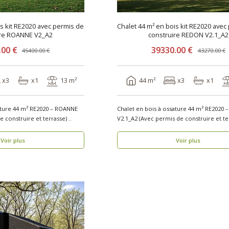
is kit RE2020 avec permis de
Chalet 44 m² en bois kit RE2020 avec
ire ROANNE V2_A2
construire REDON V2.1_A2
.00 €
39330.00 €
45400.00 €
43270.00 €
x3
x1
13 m²
44 m²
x3
x1
ature 44 m² RE2020 – ROANNE
Chalet en bois à ossature 44 m² RE2020
V2_A2 (Avec permis de construire et terrasse) ..
Voir plus
Voir plus