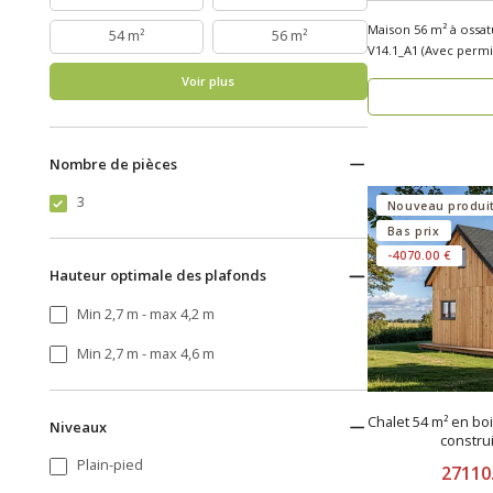
Maison 56 m² à ossa
54 m²
56 m²
V14.1_A1 (Avec permis d
recherchez..
Voir plus
Nombre de pièces
3
Nouveau produi
Bas prix
-4070.00 €
Hauteur optimale des plafonds
Min 2,7 m - max 4,2 m
Min 2,7 m - max 4,6 m
Chalet 54 m² en bo
Niveaux
constru
Plain-pied
27110