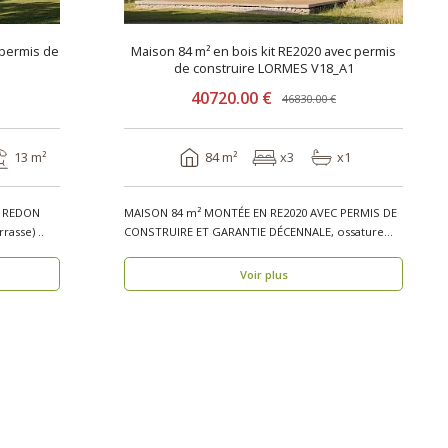
 permis de
Maison 84 m² en bois kit RE2020 avec permis
de construire LORMES V18_A1
40720.00 €
46830.00 €
13 m²
84 m²
x3
x1
 – REDON
MAISON 84 m² MONTÉE EN RE2020 AVEC PERMIS DE
V2.1_A2 (Avec permis de construire et terrasse) ..
CONSTRUIRE ET GARANTIE DÉCENNALE, ossature
bois, réside..
Voir plus