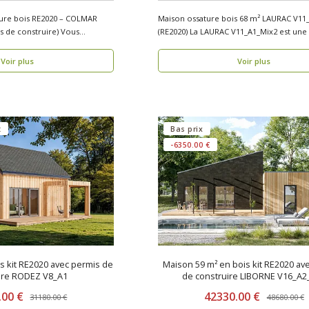
ture bois RE2020 – COLMAR
Maison ossature bois 68 m² LAURAC V11
e construire) Vous
(RE2020) La LAURAC V11_A1_Mix2 est une maison
os..
Voir plus
Voir plus
t
Bas prix
-6350.00 €
is kit RE2020 avec permis de
Maison 59 m² en bois kit RE2020 av
ire RODEZ V8_A1
de construire LIBORNE V16_A2
.00 €
42330.00 €
31180.00 €
48680.00 €