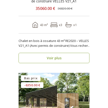
de construire VELLES V21_A1
35060.00 €
36820.00 €
43 m²
x3
x1
Chalet en bois à ossature 43 m² RE2020 – VELLES
V21_A1 (Avec permis de construire) Vous recher..
Voir plus
Bas prix
-6350.00 €