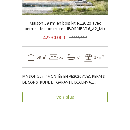
Maison 59 m² en bois kit RE2020 avec
permis de construire LIBORNE V16_A2_Mix
42330.00 €
48680.00 €
59 m²
x3
x1
27 m²
MAISON 59 m² MONTÉE EN RE2020 AVEC PERMIS
DE CONSTRUIRE ET GARANTIE DÉCENNALE,
ossature bois, réside..
Voir plus