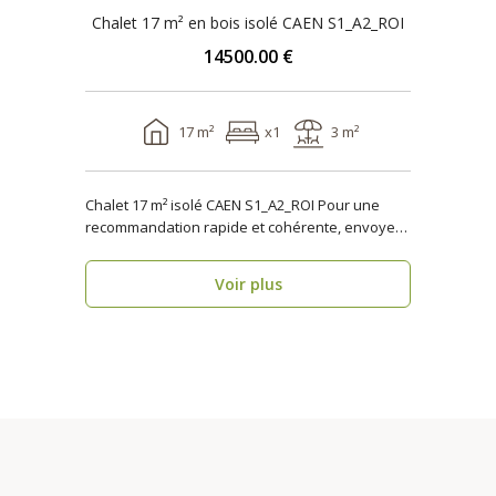
Chalet 17 m² en bois isolé CAEN S1_A2_ROI
14500.00 €
17 m²
x1
3 m²
Chalet 17 m² isolé CAEN S1_A2_ROI Pour une
recommandation rapide et cohérente, envoyez-
nous 3 inf..
Voir plus