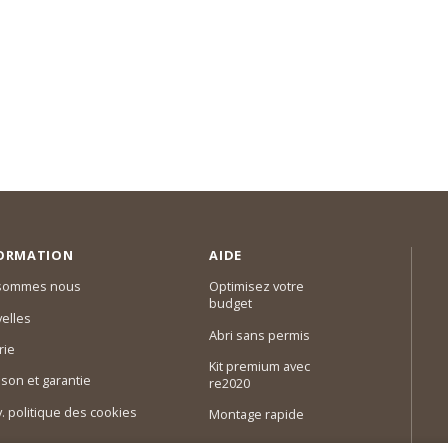
ORMATION
AIDE
 sommes nous
Optimisez votre
budget
elles
Abri sans permis
rie
Kit premium avec
ison et garantie
re2020
 v. politique des cookies
Montage rapide