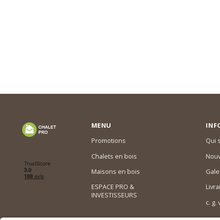
MENU
INF
Promotions
Qui
Chalets en bois
Nouv
Maisons en bois
Gale
ESPACE PRO &
Livra
INVESTISSEURS
c. g.