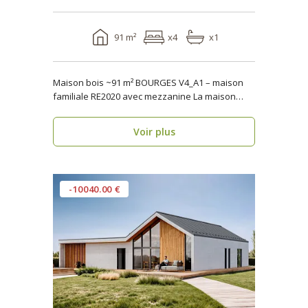
91 m²
x4
x1
Maison bois ~91 m² BOURGES V4_A1 – maison
familiale RE2020 avec mezzanine La maison
bois BOURG..
Voir plus
-10040.00 €