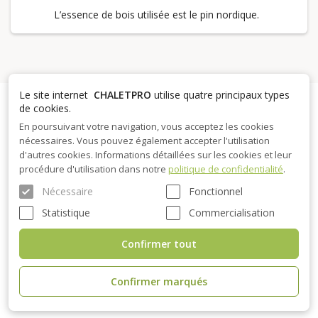
L’essence de bois utilisée est le pin nordique.
Le site internet
CHALETPRO
utilise quatre principaux types
de cookies.
En poursuivant votre navigation, vous acceptez les cookies
Vivre dans une maison en bois
nécessaires. Vous pouvez également accepter l'utilisation
d'autres cookies. Informations détaillées sur les cookies et leur
préfabriquée
procédure d'utilisation dans notre
politique de confidentialité
.
Nécessaire
Fonctionnel
Le type de construction va dépendre de votre budget et de
votre projet. Allez-vous y vivre à l’année ou bien votre
maison
Statistique
Commercialisation
en kit
sera utilisée que de temps en temps ? De combien
Confirmer tout
mètres carrés allez-vous avoir besoin en fonction notamment
du nombre de personnes qui l’occuperont en même temps ?
Une fois que vous avez défini les besoins de votre projet tout
Confirmer marqués
est possible.