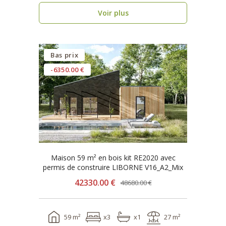
Voir plus
Bas prix
-6350.00 €
Maison 59 m² en bois kit RE2020 avec
permis de construire LIBORNE V16_A2_Mix
42330.00 €
48680.00 €
59 m²
x3
x1
27 m²