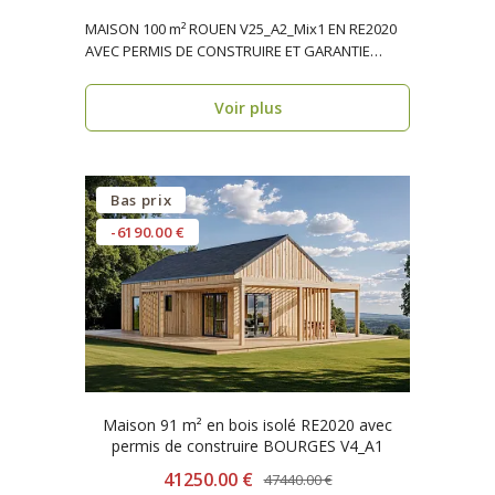
MAISON 100 m² ROUEN V25_A2_Mix1 EN RE2020
AVEC PERMIS DE CONSTRUIRE ET GARANTIE
DÉCENNALE, ossature ..
Voir plus
Bas prix
-6190.00 €
Maison 91 m² en bois isolé RE2020 avec
permis de construire BOURGES V4_A1
41250.00 €
47440.00 €