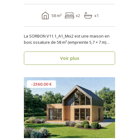
58 m²
x2
x1
La SORBON V11.1_A1_Mix2 est une maison en
bois ossature de 58 m² (empreinte 5,7 × 7 m)
pensée pour u..
Voir plus
-2360.00 €