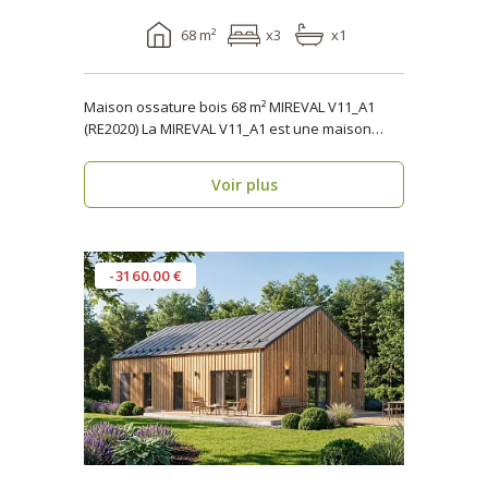
68 m²
x3
x1
Maison ossature bois 68 m² MIREVAL V11_A1
(RE2020) La MIREVAL V11_A1 est une maison
ossature b..
Voir plus
-3160.00 €