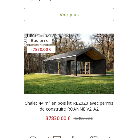
recher..
Voir plus
Bas prix
-7570.00 €
Chalet 44 m² en bois kit RE2020 avec permis
de construire ROANNE V2_A2
37830.00 €
45400.00 €