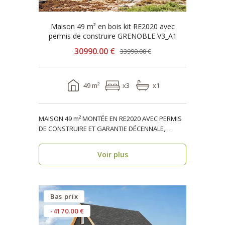
Maison 49 m² en bois kit RE2020 avec
permis de construire GRENOBLE V3_A1
30990.00 €
33990.00 €
49 m²
x3
x1
MAISON 49 m² MONTÉE EN RE2020 AVEC PERMIS
DE CONSTRUIRE ET GARANTIE DÉCENNALE,
ossature bois, réside..
Voir plus
Bas prix
-4170.00 €