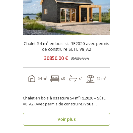
Chalet 54 m² en bois kit RE2020 avec permis
de construire SETE V8_A2
30850.00 €
35020.00 €
54 m²
x3
x1
15 m²
Chalet en bois à ossature 54 m² RE2020 – SÈTE
V8_A2 (Avec permis de construire) Vous
recherche..
Voir plus