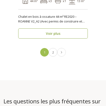
44 m²
x3
x1
13 m²
Chalet en bois à ossature 44 m² RE2020 –
ROANNE V2_A2 (Avec permis de construire et
terrasse) ..
Voir plus
1
2
Les questions les plus fréquentes sur