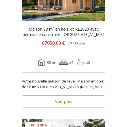
Maison 98 m² en bois kit RE2020 avec
permis de construire LORGUES V13_A1_Mix2
67050.00 €
70400.00 €
98 m²
x4
x2
Votre nouvelle maison de rêve : Maison en bois
de 98 m² « Lorgues V13_A1_Mix2 » (RE2020) Vous
..
Voir plus
-3850.00 €