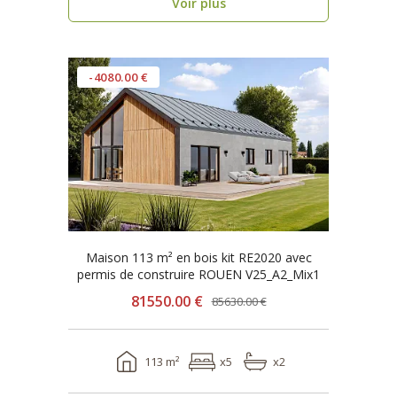
Voir plus
-4080.00 €
Maison 113 m² en bois kit RE2020 avec
permis de construire ROUEN V25_A2_Mix1
81550.00 €
85630.00 €
113 m²
x5
x2