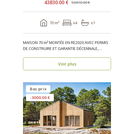
43830.00 €
50410.00 €
70 m²
x4
x1
MAISON 70 m² MONTÉE EN RE2020 AVEC PERMIS
DE CONSTRUIRE ET GARANTIE DÉCENNALE,
ossature bois, réside..
Voir plus
Bas prix
-3000.00 €