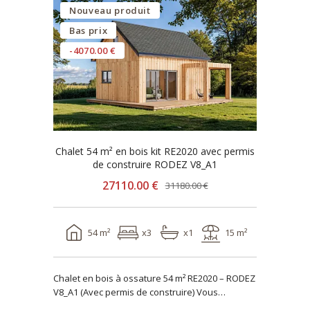
Nouveau produit
Bas prix
-4070.00 €
Chalet 54 m² en bois kit RE2020 avec permis
de construire RODEZ V8_A1
27110.00 €
31180.00 €
54 m²
x3
x1
15 m²
Chalet en bois à ossature 54 m² RE2020 – RODEZ
V8_A1 (Avec permis de construire) Vous
recherch..