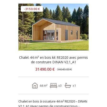
-3150.00 €
Chalet 44 m² en bois kit RE2020 avec permis
de construire DINAN V2.1_A1
31490.00 €
34640.00 €
44 m²
x3
x1
Chalet en bois à ossature 44 m² RE2020 – DINAN
V2.1_A1 (Avec permis de construire) Vous