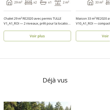
29 m²
x2
x1
2 m²
33 m²
Chalet 29 m² RE2020 avec permis TULLE
Maison 33 m² RE2020 a
V1_A1_ROI — 2 niveaux, prêt pour la location
V10_A1_ROI — compacte
Un format m..
“chantier-chaos” U..
Voir plus
Voir
Déjà vus