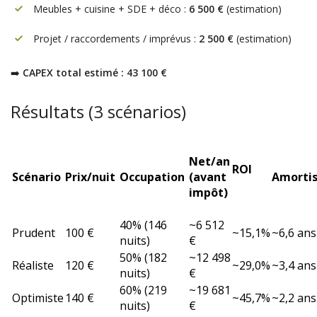
Meubles + cuisine + SDE + déco :
6 500 €
(estimation)
Projet / raccordements / imprévus :
2 500 €
(estimation)
➡️
CAPEX total estimé : 43 100 €
Résultats (3 scénarios)
Net/an
ROI
Scénario
Prix/nuit
Occupation
(avant
Amorti
impôt)
40% (146
~6 512
Prudent
100 €
~15,1%
~6,6 ans
nuits)
€
50% (182
~12 498
Réaliste
120 €
~29,0%
~3,4 ans
nuits)
€
60% (219
~19 681
Optimiste
140 €
~45,7%
~2,2 ans
nuits)
€