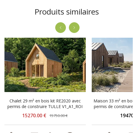
Produits similaires
-480.00 €
Chalet 29 m² en bois kit RE2020 avec
Maison 33 m² en boi
permis de construire TULLE V1_A1_ROI
permis de construi
15270.00 €
19470
15750.00 €