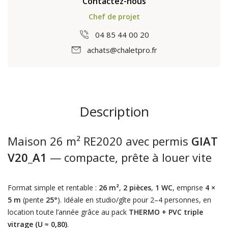
Contactez-nous
Chef de projet
04 85 44 00 20
achats@chaletpro.fr
Description
Maison 26 m² RE2020 avec permis
GIAT
V20_A1
— compacte, prête à louer vite
Format simple et rentable :
26 m²
,
2 pièces
,
1 WC
, emprise
4 ×
5 m
(pente
25°
). Idéale en studio/gîte pour 2–4 personnes, en
location toute l’année grâce au pack
THERMO + PVC triple
vitrage (U ≈ 0,80)
.