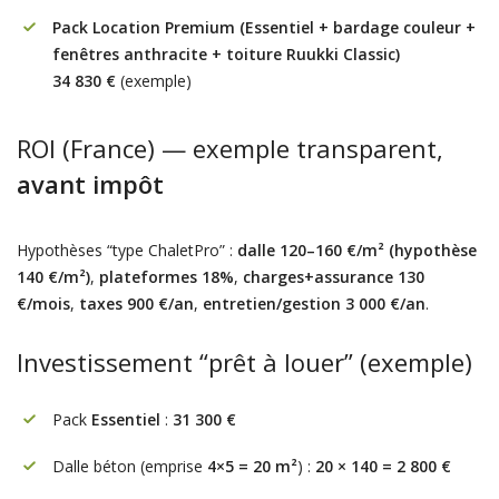
Pack Location Premium (Essentiel + bardage couleur +
fenêtres anthracite + toiture Ruukki Classic)
34 830 €
(exemple)
ROI (France) — exemple transparent,
avant impôt
Hypothèses “type ChaletPro” :
dalle 120–160 €/m² (hypothèse
140 €/m²)
,
plateformes 18%
,
charges+assurance 130
€/mois
,
taxes 900 €/an
,
entretien/gestion 3 000 €/an
.
Investissement “prêt à louer” (exemple)
Pack
Essentiel
:
31 300 €
Dalle béton (emprise
4×5 = 20 m²
) :
20 × 140 = 2 800 €